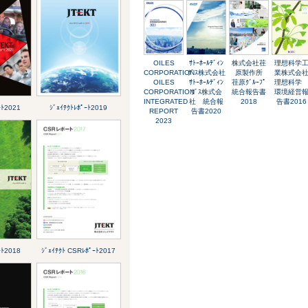
OILES
ｻﾄｰﾎｰﾙﾃﾞｨﾝ
株式会社荏
理想科学
CORPORATION
ｸﾞｽ株式会社
原製作所
業株式会
OILES
ｻﾄｰﾎｰﾙﾃﾞｨﾝ
荏原ｸﾞﾙｰﾌﾟ
理想科
CORPORATION
ｸﾞｽ株式会
統合報告書
環境経営
INTEGRATED
社 統合報
2018
告書2016
ｰﾄ2021
ｼﾞｪｲﾃｸﾄﾚﾎﾟｰﾄ2019
REPORT
告書2020
2023
ｰﾄ2018
ｼﾞｪｲﾃｸﾄ CSRﾚﾎﾟｰﾄ2017