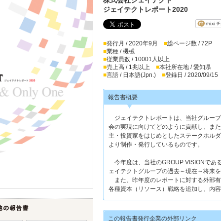
ジェイテクトレポート2020
■
発行月 / 2020年9月
■
総ページ数 / 72P
■
業種 / 機械
■
従業員数 / 10001人以上
■
売上高 / 1兆以上
■
本社所在地 / 愛知県
■
言語 / 日本語(Jpn.)
■
登録日 / 2020/09/15
報告書概要
ジェイテクトレポートは、当社グループ
会の実現に向けてどのように貢献し、また
主・投資家をはじめとしたステークホルダ
より制作・発行しているものです。
今年度は、当社のGROUP VISIONである「
ェイテクトグループの過去～現在～将来を
また、昨年度のレポートに対する外部有
各種資本（リソース）戦略を追加し、内容
この報告書発行企業の外部リンク