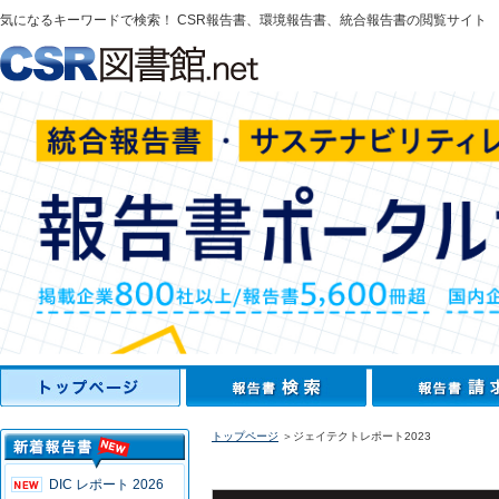
気になるキーワードで検索！ CSR報告書、環境報告書、統合報告書の閲覧サイト
トップページ
＞ジェイテクトレポート2023
DIC レポート 2026