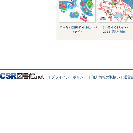
ｼﾞｪｲﾃｸﾄ CSRﾚﾎﾟｰﾄ 2014（ﾒ
ｼﾞｪｲﾃｸﾄ CSRﾚﾎﾟｰﾄ
ｯｾｰｼﾞ）
2013（読み物編）
｜
プライバシーポリシー
｜
個人情報の取扱い
｜
運営