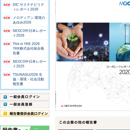
DIC サステナビリテ
ィレポート2026
メロディアン 環境の
あゆみ2026
NEXCO中日本レポー
ト2026
This is YKK 2026
YKK株式会社統合報
告書
NEXCO中日本レポー
ト2025
TSUNAGU2026 生
協・環境・社会活動
報告書