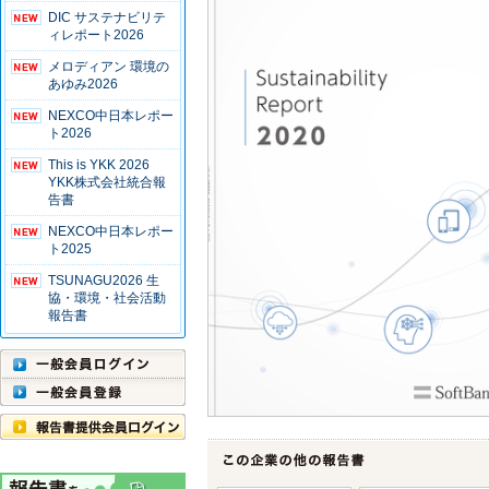
DIC サステナビリテ
ィレポート2026
メロディアン 環境の
あゆみ2026
NEXCO中日本レポー
ト2026
This is YKK 2026
YKK株式会社統合報
告書
NEXCO中日本レポー
ト2025
TSUNAGU2026 生
協・環境・社会活動
報告書