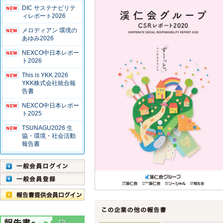
DIC サステナビリテ
ィレポート2026
メロディアン 環境の
あゆみ2026
NEXCO中日本レポー
ト2026
This is YKK 2026
YKK株式会社統合報
告書
NEXCO中日本レポー
ト2025
TSUNAGU2026 生
協・環境・社会活動
報告書