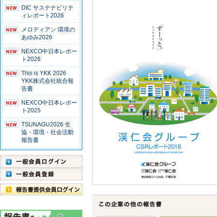
DIC サステナビリテ
ィレポート2026
メロディアン 環境の
あゆみ2026
NEXCO中日本レポー
ト2026
This is YKK 2026
YKK株式会社統合報
告書
NEXCO中日本レポー
ト2025
TSUNAGU2026 生
協・環境・社会活動
報告書