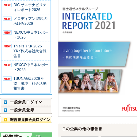
DIC サステナビリテ
ィレポート2026
メロディアン 環境の
あゆみ2026
NEXCO中日本レポー
ト2026
This is YKK 2026
YKK株式会社統合報
告書
NEXCO中日本レポー
ト2025
TSUNAGU2026 生
協・環境・社会活動
報告書