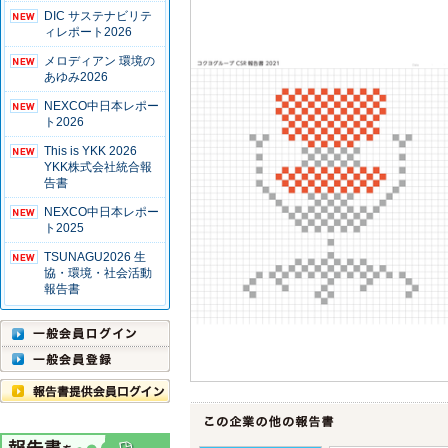
DIC サステナビリテ
ィレポート2026
メロディアン 環境の
あゆみ2026
NEXCO中日本レポー
ト2026
This is YKK 2026
YKK株式会社統合報
告書
NEXCO中日本レポー
ト2025
TSUNAGU2026 生
協・環境・社会活動
報告書