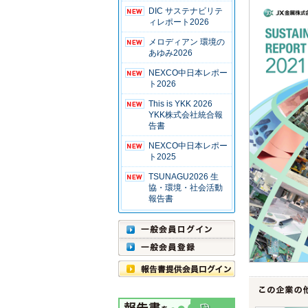
DIC サステナビリテ
ィレポート2026
メロディアン 環境の
あゆみ2026
NEXCO中日本レポー
ト2026
This is YKK 2026
YKK株式会社統合報
告書
NEXCO中日本レポー
ト2025
TSUNAGU2026 生
協・環境・社会活動
報告書