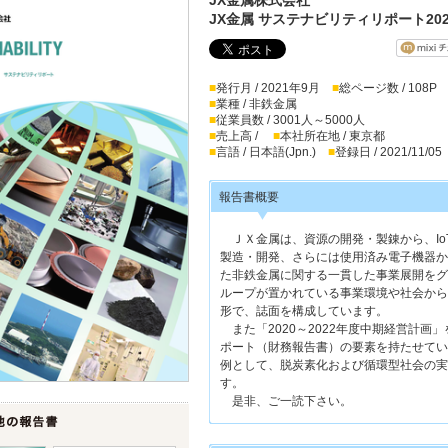
JX金属 サステナビリティリポート202
■
発行月 / 2021年9月
■
総ページ数 / 108P
■
業種 / 非鉄金属
■
従業員数 / 3001人～5000人
■
売上高 /
■
本社所在地 / 東京都
■
言語 / 日本語(Jpn.)
■
登録日 / 2021/11/05
報告書概要
ＪＸ金属は、資源の開発・製錬から、IoT
製造・開発、さらには使用済み電子機器か
た非鉄金属に関する一貫した事業展開をグ
ループが置かれている事業環境や社会から
形で、誌面を構成しています。
また「2020～2022年度中期経営計画
ポート（財務報告書）の要素を持たせてい
例として、脱炭素化および循環型社会の実
す。
是非、ご一読下さい。