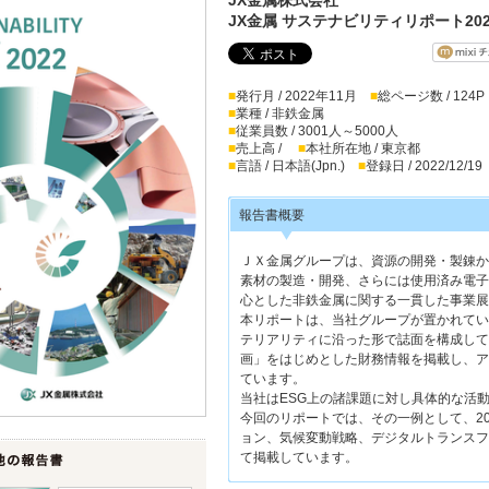
JX金属 サステナビリティリポート202
■
発行月 / 2022年11月
■
総ページ数 / 124P
■
業種 / 非鉄金属
■
従業員数 / 3001人～5000人
■
売上高 /
■
本社所在地 / 東京都
■
言語 / 日本語(Jpn.)
■
登録日 / 2022/12/19
報告書概要
ＪＸ金属グループは、資源の開発・製錬から
素材の製造・開発、さらには使用済み電子
心とした非鉄金属に関する一貫した事業展
本リポートは、当社グループが置かれてい
テリアリティに沿った形で誌面を構成してい
画」をはじめとした財務情報を掲載し、ア
ています。
当社はESG上の諸課題に対し具体的な活
今回のリポートでは、その一例として、2
ョン、気候変動戦略、デジタルトランスフ
て掲載しています。