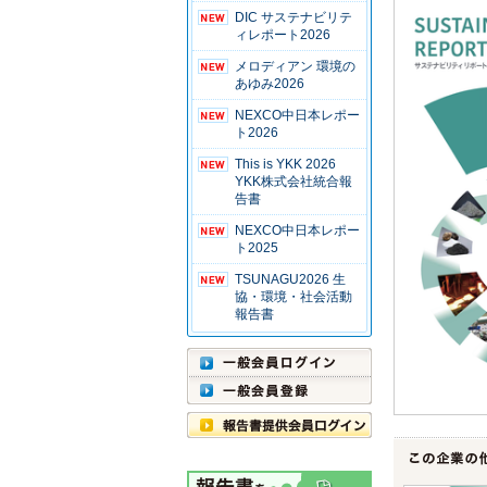
DIC サステナビリテ
ィレポート2026
メロディアン 環境の
あゆみ2026
NEXCO中日本レポー
ト2026
This is YKK 2026
YKK株式会社統合報
告書
NEXCO中日本レポー
ト2025
TSUNAGU2026 生
協・環境・社会活動
報告書