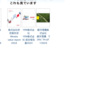
株
株式会社村
ﾏｸｾﾙ株式会
横河電機株
田製作所
社
式会社
Murata
ﾏｸｾﾙ株式会
横河電機 ｻ
A
value report
社 統合報告
ｽﾃﾅﾋﾞﾘﾃｨﾚﾎﾟ
8
2019
書2023
ｰﾄ2023