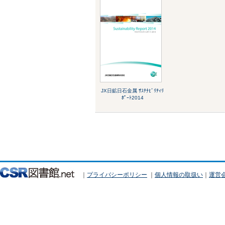
JX日鉱日石金属 ｻｽﾃﾅﾋﾞﾘﾃｨﾘ
ﾎﾟｰﾄ2014
｜
プライバシーポリシー
｜
個人情報の取扱い
｜
運営