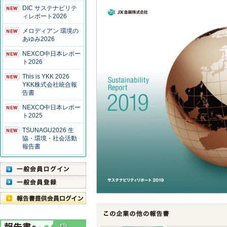
DIC サステナビリテ
ィレポート2026
メロディアン 環境の
あゆみ2026
NEXCO中日本レポー
ト2026
This is YKK 2026
YKK株式会社統合報
告書
NEXCO中日本レポー
ト2025
TSUNAGU2026 生
協・環境・社会活動
報告書