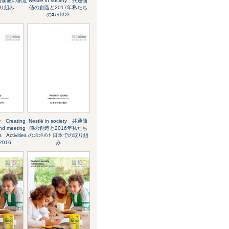
共通価値の創造
Nestlé in society 共通価
り組み
値の創造と2017年私たち
のｺﾐｯﾄﾒﾝﾄ
ty Creating
Nestlé in society 共通価
nd meeting
値の創造と2016年私たち
 Activities
のｺﾐｯﾄﾒﾝﾄ 日本での取り組
 2016
み