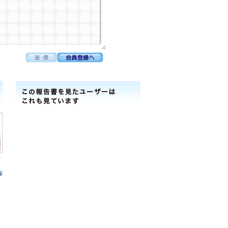
ｯ
報
5