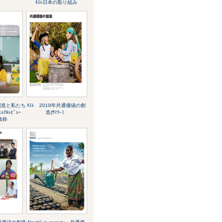
ﾈｽﾚ日本の取り組み
の創造と私たち
ﾈｽﾚ 2019年共通価値の創
ｭｱﾙﾚﾋﾞｭｰ
造(ｻﾏﾘｰ）
抜粋