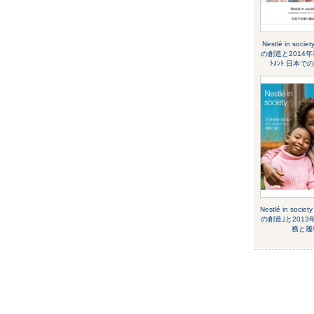
Nestlé in soc
の創造と2014年
ﾄﾒﾝﾄ 日本で
Nestlé in soc
の創造｣と201
務と履