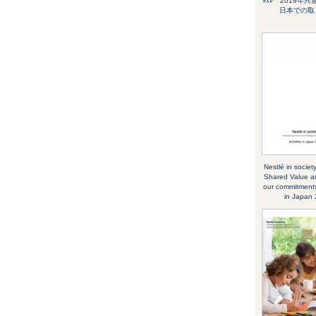
ﾈｽﾚ 2019年
日本での取
Nestlé in socie
Shared Value a
our commitments
in Japan