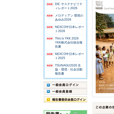
DIC サステナビリテ
ィレポート2026
メロディアン 環境の
あゆみ2026
NEXCO中日本レポー
ト2026
This is YKK 2026
YKK株式会社統合報
告書
NEXCO中日本レポー
ト2025
TSUNAGU2026 生
協・環境・社会活動
報告書