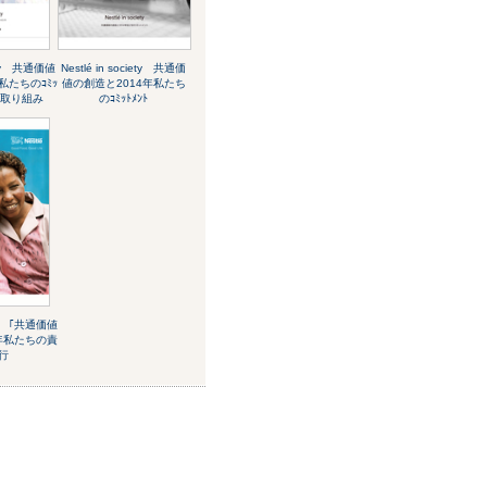
iety 共通価値
Nestlé in society 共通価
私たちのｺﾐｯ
値の創造と2014年私たち
の取り組み
のｺﾐｯﾄﾒﾝﾄ
iety ｢共通価値
3年私たちの責
行