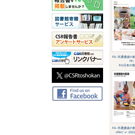
ﾈｽﾚ 共通価値の創
ﾘﾃｨ
ﾈｽﾚ日本の
ﾈｽﾚ 共通価値の創造
ｭｱﾙﾚﾋﾞｭｰ 2