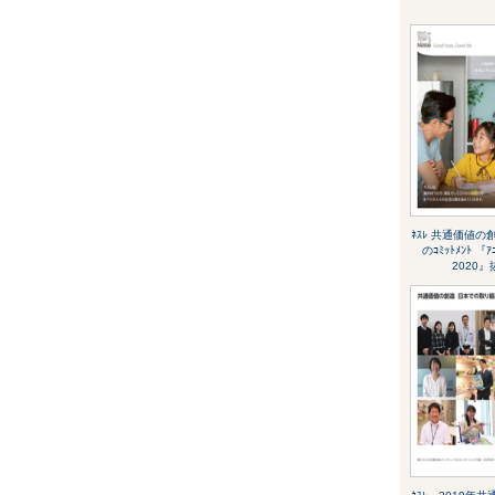
ﾈｽﾚ 共通価値
のｺﾐｯﾄﾒﾝﾄ 『ｱﾆ
2020』