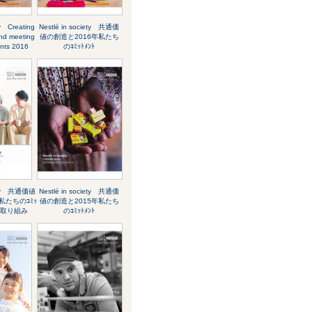
ty Creating
Nestlé in society 共通価
nd meeting
値の創造と2016年私たち
nts 2016
のｺﾐｯﾄﾒﾝﾄ
iety 共通価値
Nestlé in society 共通価
私たちのｺﾐｯ
値の創造と2015年私たち
の取り組み
のｺﾐｯﾄﾒﾝﾄ