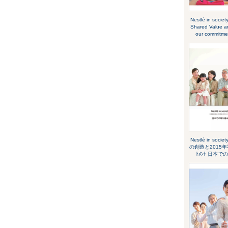
Nestlé in socie
Shared Value a
our commitme
Nestlé in soc
の創造と2015年
ﾄﾒﾝﾄ 日本で