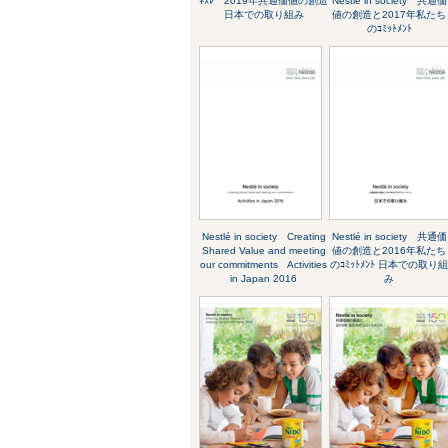
ﾈｽﾚ 2019年共通価値の創造
Nestlé in society 共通価
日本での取り組み
値の創造と2017年私たち
のｺﾐｯﾄﾒﾝﾄ
Nestlé in society Creating
Nestlé in society 共通価
Shared Value and meeting
値の創造と2016年私たち
our commitments Activities
のｺﾐｯﾄﾒﾝﾄ 日本での取り
in Japan 2016
み