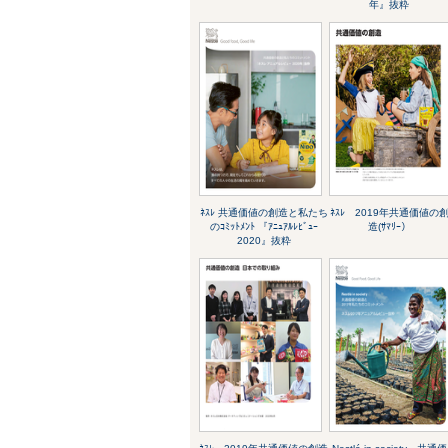
年』抜粋
ﾈｽﾚ 共通価値の創造と私たち
ﾈｽﾚ 2019年共通価値の
のｺﾐｯﾄﾒﾝﾄ 『ｱﾆｭｱﾙﾚﾋﾞｭｰ
造(ｻﾏﾘｰ）
2020』抜粋