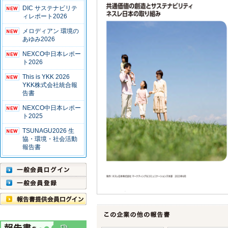
DIC サステナビリテ
ィレポート2026
メロディアン 環境の
あゆみ2026
NEXCO中日本レポー
ト2026
This is YKK 2026
YKK株式会社統合報
告書
NEXCO中日本レポー
ト2025
TSUNAGU2026 生
協・環境・社会活動
報告書