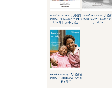
Nestlé in society 共通価値
Nestlé in society 共通価
の創造と2014年私たちのｺﾐｯ
値の創造と2014年私たち
ﾄﾒﾝﾄ 日本での取り組み
のｺﾐｯﾄﾒﾝﾄ
Nestlé in society ｢共通価値
の創造｣と2013年私たちの責
務と履行