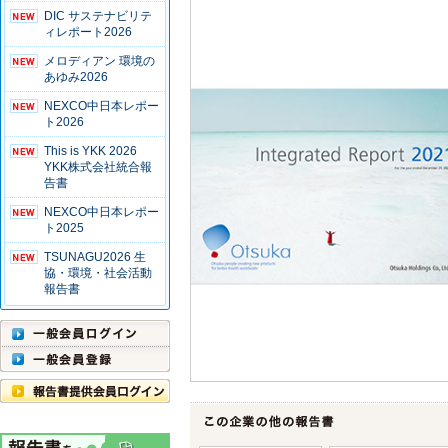
DIC サステナビリテ
ィレポート2026
メロディアン 環境の
あゆみ2026
NEXCO中日本レポー
ト2026
This is YKK 2026
YKK株式会社統合報
告書
NEXCO中日本レポー
ト2025
TSUNAGU2026 生
協・環境・社会活動
報告書