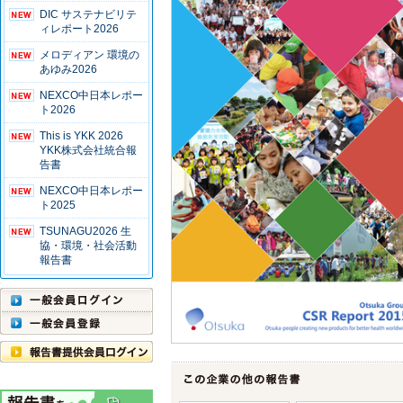
DIC サステナビリテ
ィレポート2026
メロディアン 環境の
あゆみ2026
NEXCO中日本レポー
ト2026
This is YKK 2026
YKK株式会社統合報
告書
NEXCO中日本レポー
ト2025
TSUNAGU2026 生
協・環境・社会活動
報告書