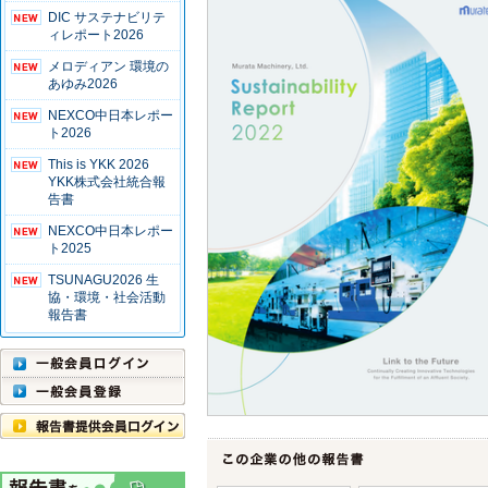
DIC サステナビリテ
ィレポート2026
メロディアン 環境の
あゆみ2026
NEXCO中日本レポー
ト2026
This is YKK 2026
YKK株式会社統合報
告書
NEXCO中日本レポー
ト2025
TSUNAGU2026 生
協・環境・社会活動
報告書