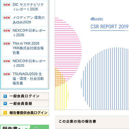
DIC サステナビリテ
ィレポート2026
メロディアン 環境の
あゆみ2026
NEXCO中日本レポー
ト2026
This is YKK 2026
YKK株式会社統合報
告書
NEXCO中日本レポー
ト2025
TSUNAGU2026 生
協・環境・社会活動
報告書