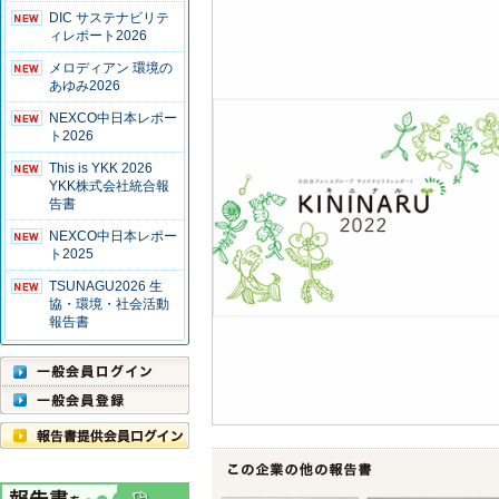
DIC サステナビリテ
ィレポート2026
メロディアン 環境の
あゆみ2026
NEXCO中日本レポー
ト2026
This is YKK 2026
YKK株式会社統合報
告書
NEXCO中日本レポー
ト2025
TSUNAGU2026 生
協・環境・社会活動
報告書