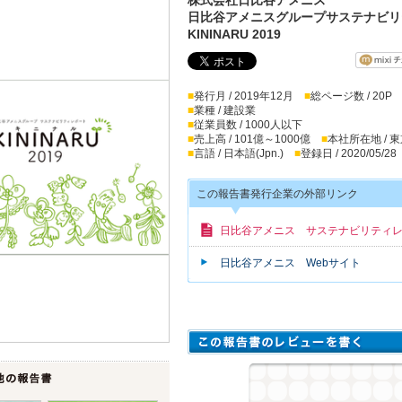
日比谷アメニスグループサステナビリ
KININARU 2019
■
発行月 / 2019年12月
■
総ページ数 / 20P
■
業種 / 建設業
■
従業員数 / 1000人以下
■
売上高 / 101億～1000億
■
本社所在地 / 
■
言語 / 日本語(Jpn.)
■
登録日 / 2020/05/28
この報告書発行企業の外部リンク
日比谷アメニス サステナビリティ
日比谷アメニス Webサイト