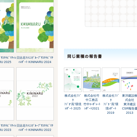
ｻｽﾃﾅﾋﾞﾘﾃｨﾚ
日比谷ｱﾒﾆｽｸﾞﾙｰﾌﾟｻｽﾃﾅﾋﾞﾘﾃ
RU 2025
ｨﾚﾎﾟｰﾄ KININARU 2024
株式会社ﾌｼﾞ
株式会社竹
株式会社ﾌｼﾞ
東洋建設
ﾀ
中工務店
ﾀ
式会社
ﾌｼﾞﾀ“高”環境
竹中ｺｰﾎﾟﾚｰﾄ
ﾌｼﾞﾀ “高”環
東洋建設
ﾚﾎﾟｰﾄ 2025
ﾚﾎﾟｰﾄ2021
境ﾚﾎﾟｰﾄ
CSR報告
2019
2013
ｻｽﾃﾅﾋﾞﾘﾃｨﾚ
日比谷ｱﾒﾆｽｸﾞﾙｰﾌﾟｻｽﾃﾅﾋﾞﾘﾃ
RU 2023
ｨﾚﾎﾟｰﾄ KININARU 2022