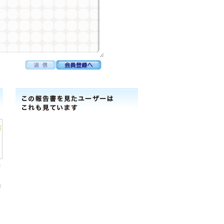
株
路
書