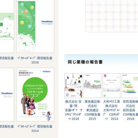
ﾌﾟ 環境報告書
ﾊﾟﾅﾎｰﾑｸﾞﾙｰﾌﾟ 環境報告書
2016
株式会社 安
東急建設株
大和ﾊｳｽ工業
前田道路
藤･間
式会社
株式会社
式会社
安藤ﾊｻﾞﾏ ｻ
東急建設
大和ﾊｳｽｸﾞﾙｰ
前田道
ｽﾃﾅﾋﾞﾘﾃｨﾚﾎﾟ
CSR報告書
ﾌﾟ CSRﾚﾎﾟ
CSR報告
ｰﾄ 2018
2015
ｰﾄ 2014
2018
ﾌﾟ 環境報告書
ﾊﾟﾅﾎｰﾑｸﾞﾙｰﾌﾟ 環境報告書
2014