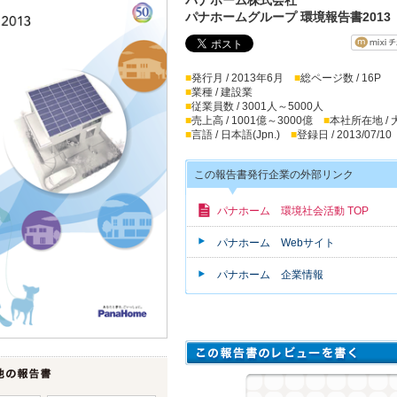
パナホームグループ 環境報告書2013
■
発行月 / 2013年6月
■
総ページ数 / 16P
■
業種 / 建設業
■
従業員数 / 3001人～5000人
■
売上高 / 1001億～3000億
■
本社所在地 /
■
言語 / 日本語(Jpn.)
■
登録日 / 2013/07/10
この報告書発行企業の外部リンク
パナホーム 環境社会活動 TOP
パナホーム Webサイト
パナホーム 企業情報