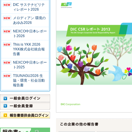
DIC サステナビリテ
ィレポート2026
メロディアン 環境の
あゆみ2026
NEXCO中日本レポー
ト2026
This is YKK 2026
YKK株式会社統合報
告書
NEXCO中日本レポー
ト2025
TSUNAGU2026 生
協・環境・社会活動
報告書