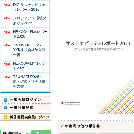
DIC サステナビリテ
ィレポート2026
メロディアン 環境の
あゆみ2026
NEXCO中日本レポー
ト2026
This is YKK 2026
YKK株式会社統合報
告書
NEXCO中日本レポー
ト2025
TSUNAGU2026 生
協・環境・社会活動
報告書