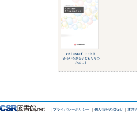
ﾆｯｾｲ CSRﾚﾎﾟｰﾄ ﾊｲﾗｲﾄ
｢みらいを創る子どもたちの
ために｣
｜
プライバシーポリシー
｜
個人情報の取扱い
｜
運営