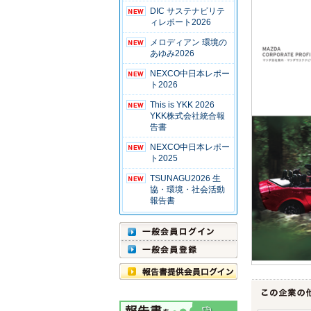
DIC サステナビリテ
ィレポート2026
メロディアン 環境の
あゆみ2026
NEXCO中日本レポー
ト2026
This is YKK 2026
YKK株式会社統合報
告書
NEXCO中日本レポー
ト2025
TSUNAGU2026 生
協・環境・社会活動
報告書