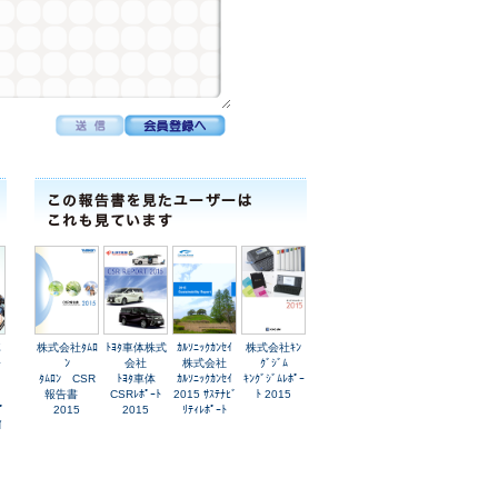
車
株式会社ﾀﾑﾛ
ﾄﾖﾀ車体株式
ｶﾙｿﾆｯｸｶﾝｾｲ
株式会社ｷﾝ
会
ﾝ
会社
株式会社
ｸﾞｼﾞﾑ
ﾀﾑﾛﾝ CSR
ﾄﾖﾀ車体
ｶﾙｿﾆｯｸｶﾝｾｲ
ｷﾝｸﾞｼﾞﾑﾚﾎﾟｰ
報告書
CSRﾚﾎﾟｰﾄ
2015 ｻｽﾃﾅﾋﾞ
ﾄ 2015
ﾟ
2015
2015
ﾘﾃｨﾚﾎﾟｰﾄ
ｲ