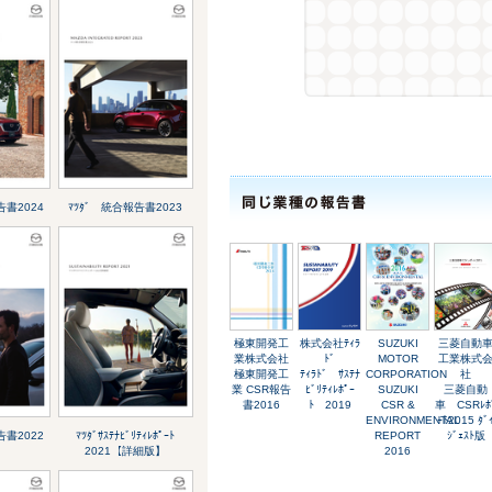
告書2024
ﾏﾂﾀﾞ 統合報告書2023
極東開発工
株式会社ﾃｨﾗ
SUZUKI
三菱自動
業株式会社
ﾄﾞ
MOTOR
工業株式
極東開発工
ﾃｨﾗﾄﾞ ｻｽﾃﾅ
CORPORATION
社
業 CSR報告
ﾋﾞﾘﾃｨﾚﾎﾟｰ
SUZUKI
三菱自動
書2016
ﾄ 2019
CSR &
車 CSRﾚﾎ
ENVIRONMENTAL
ｰﾄ2015 ﾀﾞ
告書2022
ﾏﾂﾀﾞｻｽﾃﾅﾋﾞﾘﾃｨﾚﾎﾟｰﾄ
REPORT
ｼﾞｪｽﾄ版
2021【詳細版】
2016