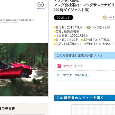
マツダ会社案内・マツダサステナビリ
2015(ダイジェスト版)
■
発行月 / 2015年9月
■
総ページ数 / 28P
■
業種 / 輸送用機器
■
従業員数 / 10001人以上
■
売上高 / 1兆以上
■
本社所在地 / 広島県
■
言語 / 日本語(Jpn.)
■
登録日 / 2015/10/28
この報告書発行企業の外部リンク
マツダ CSR
マツダ Webサイト