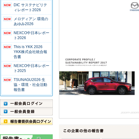
DIC サステナビリテ
ィレポート2026
メロディアン 環境の
あゆみ2026
NEXCO中日本レポー
ト2026
This is YKK 2026
YKK株式会社統合報
告書
NEXCO中日本レポー
ト2025
TSUNAGU2026 生
協・環境・社会活動
報告書