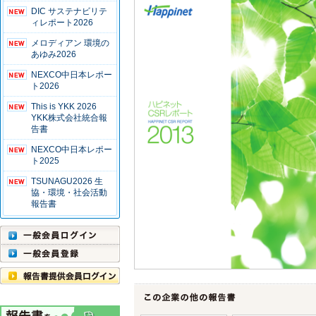
DIC サステナビリテ
ィレポート2026
メロディアン 環境の
あゆみ2026
NEXCO中日本レポー
ト2026
This is YKK 2026
YKK株式会社統合報
告書
NEXCO中日本レポー
ト2025
TSUNAGU2026 生
協・環境・社会活動
報告書