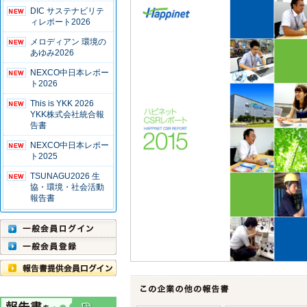
DIC サステナビリテ
ィレポート2026
メロディアン 環境の
あゆみ2026
NEXCO中日本レポー
ト2026
This is YKK 2026
YKK株式会社統合報
告書
NEXCO中日本レポー
ト2025
TSUNAGU2026 生
協・環境・社会活動
報告書