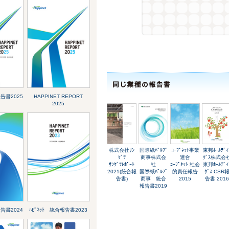
報告書2025
HAPPINET REPORT
2025
株式会社ｻﾝ
国際紙ﾊﾟﾙﾌﾟ
ｺｰﾌﾟﾈｯﾄ事業
東邦ﾎｰﾙﾃﾞｨ
ｹﾞﾂ
商事株式会
連合
ｸﾞｽ株式会
ｻﾝｹﾞﾂﾚﾎﾟｰﾄ
社
ｺｰﾌﾟﾈｯﾄ 社会
東邦ﾎｰﾙﾃﾞｨ
2021(統合報
国際紙ﾊﾟﾙﾌﾟ
的責任報告
ｸﾞｽ CSR
告書)
商事 統合
2015
告書 2016
報告書2019
報告書2024
ﾊﾋﾟﾈｯﾄ 統合報告書2023