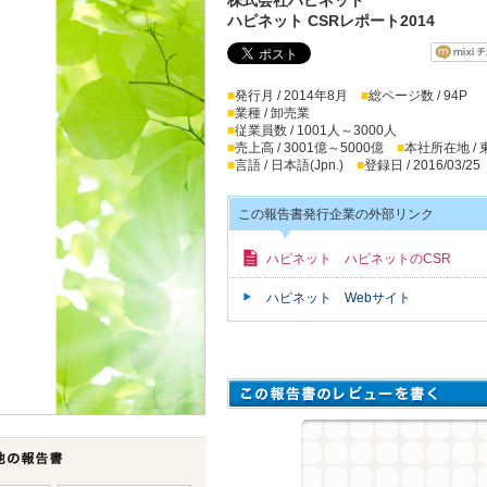
ハピネット CSRレポート2014
■
発行月 / 2014年8月
■
総ページ数 / 94P
■
業種 / 卸売業
■
従業員数 / 1001人～3000人
■
売上高 / 3001億～5000億
■
本社所在地 /
■
言語 / 日本語(Jpn.)
■
登録日 / 2016/03/25
この報告書発行企業の外部リンク
ハピネット ハピネットのCSR
ハピネット Webサイト