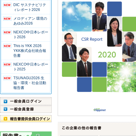
DIC サステナビリテ
ィレポート2026
メロディアン 環境の
あゆみ2026
NEXCO中日本レポー
ト2026
This is YKK 2026
YKK株式会社統合報
告書
NEXCO中日本レポー
ト2025
TSUNAGU2026 生
協・環境・社会活動
報告書