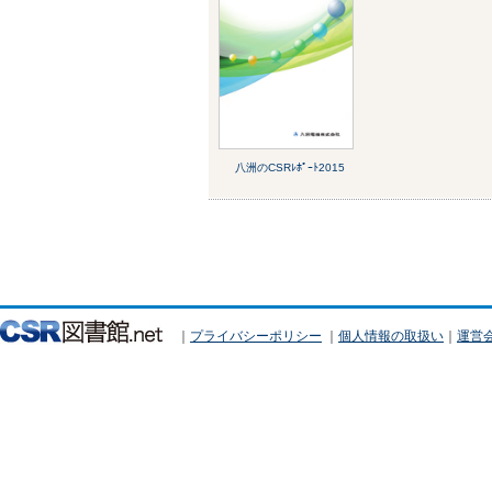
八洲のCSRﾚﾎﾟｰﾄ2015
｜
プライバシーポリシー
｜
個人情報の取扱い
｜
運営