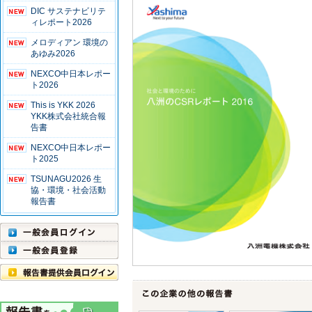
DIC サステナビリテ
ィレポート2026
メロディアン 環境の
あゆみ2026
NEXCO中日本レポー
ト2026
This is YKK 2026
YKK株式会社統合報
告書
NEXCO中日本レポー
ト2025
TSUNAGU2026 生
協・環境・社会活動
報告書