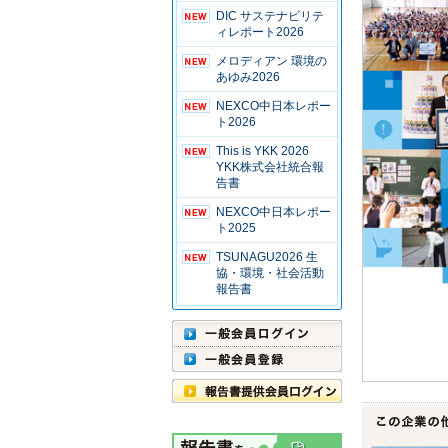
DIC サステナビリテ
ィレポート2026
メロディアン 環境の
あゆみ2026
NEXCO中日本レポー
ト2026
This is YKK 2026
YKK株式会社統合報
告書
NEXCO中日本レポー
ト2025
TSUNAGU2026 生
協・環境・社会活動
報告書