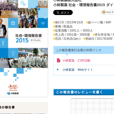
小林製薬 社会・環境報告書2015 ダ
■
発行月 / 2015年10月
■
総ページ数 / 48P
■
業種 / 医薬品
■
従業員数 / 1001人～3000人
■
売上高 / 1001億～3000億
■
本社所在地 /
■
言語 / 日本語(Jpn.)
■
登録日 / 2017/03/08
この報告書発行企業の外部リンク
小林製薬 CSR活動
小林製薬 Webサイト