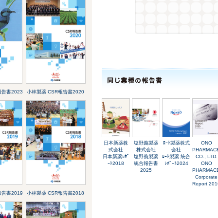
告書2023
小林製薬 CSR報告書2020
日本新薬株
塩野義製薬
ﾛｰﾄ製薬株式
ONO
式会社
株式会社
会社
PHARMAC
日本新薬ﾚﾎﾟ
塩野義製薬
ﾛｰﾄ製薬 統合
CO., LTD.
ｰﾄ2018
統合報告書
ﾚﾎﾟｰﾄ2024
ONO
2025
PHARMAC
Corporate
Report 201
告書2019
小林製薬 CSR報告書2018