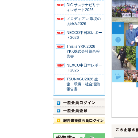
DIC サステナビリテ
ィレポート2026
メロディアン 環境の
あゆみ2026
NEXCO中日本レポー
ト2026
This is YKK 2026
YKK株式会社統合報
告書
NEXCO中日本レポー
ト2025
TSUNAGU2026 生
協・環境・社会活動
報告書