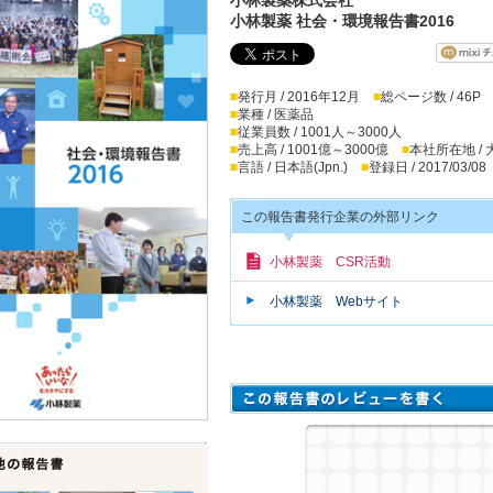
小林製薬 社会・環境報告書2016
■
発行月 / 2016年12月
■
総ページ数 / 46P
■
業種 / 医薬品
■
従業員数 / 1001人～3000人
■
売上高 / 1001億～3000億
■
本社所在地 /
■
言語 / 日本語(Jpn.)
■
登録日 / 2017/03/08
この報告書発行企業の外部リンク
小林製薬 CSR活動
小林製薬 Webサイト