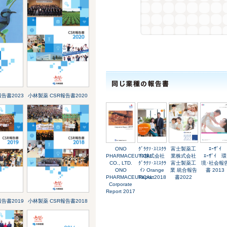
告書2023
小林製薬 CSR報告書2020
ONO
ｸﾞﾗｸｿ･ｽﾐｽｸﾗ
富士製薬工
ｴｰｻﾞｲ
PHARMACEUTICAL
ｲﾝ株式会社
業株式会社
ｴｰｻﾞｲ 環
CO., LTD.
ｸﾞﾗｸｿ･ｽﾐｽｸﾗ
富士製薬工
境･社会報
ONO
ｲﾝ Orange
業 統合報告
書 2013
PHARMACEUTICAL
Report2018
書2022
Corporate
Report 2017
告書2019
小林製薬 CSR報告書2018