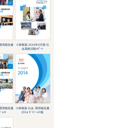
･環境報告書
小林製薬 2016年3月期 社
会貢献活動ﾚﾎﾟｰﾄ
･環境報告書
小林製薬 社会･環境報告書
ｼﾞｪｽﾄ
2014 ﾀﾞｲｼﾞｪｽﾄ版