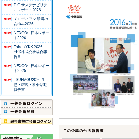
DIC サステナビリテ
ィレポート2026
メロディアン 環境の
あゆみ2026
NEXCO中日本レポー
ト2026
This is YKK 2026
YKK株式会社統合報
告書
NEXCO中日本レポー
ト2025
TSUNAGU2026 生
協・環境・社会活動
報告書