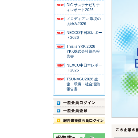
DIC サステナビリテ
ィレポート2026
メロディアン 環境の
あゆみ2026
NEXCO中日本レポー
ト2026
This is YKK 2026
YKK株式会社統合報
告書
NEXCO中日本レポー
ト2025
TSUNAGU2026 生
協・環境・社会活動
報告書