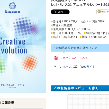
レオパレス21 アニュアルレポート201
■
発行月 / 2017年8月
■
総ページ数 / 88P
■
業種 / 不動産業
■
従業員数 / 5001人～10000人
■
売上高 / 5001億～1兆
■
本社所在地 / 東京
■
言語 / 日本語(Jpn.)
■
登録日 / 2017/08/23
この報告書発行企業の外部リンク
レオパレス21 CSR
レオパレス21 Webサイト