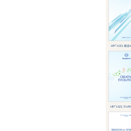
ﾚｵﾊﾟﾚｽ21 統合ﾚ
ﾚｵﾊﾟﾚｽ21 ｱﾆｭｱ