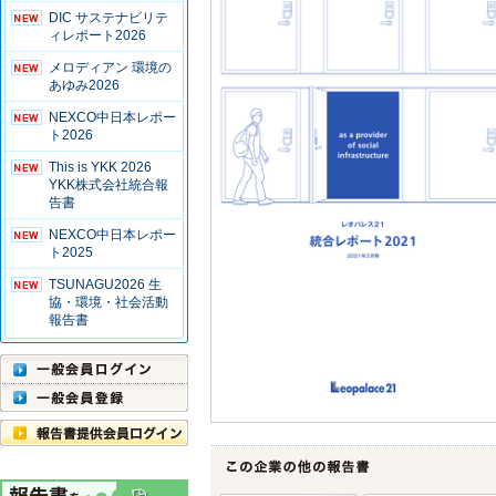
DIC サステナビリテ
ィレポート2026
メロディアン 環境の
あゆみ2026
NEXCO中日本レポー
ト2026
This is YKK 2026
YKK株式会社統合報
告書
NEXCO中日本レポー
ト2025
TSUNAGU2026 生
協・環境・社会活動
報告書