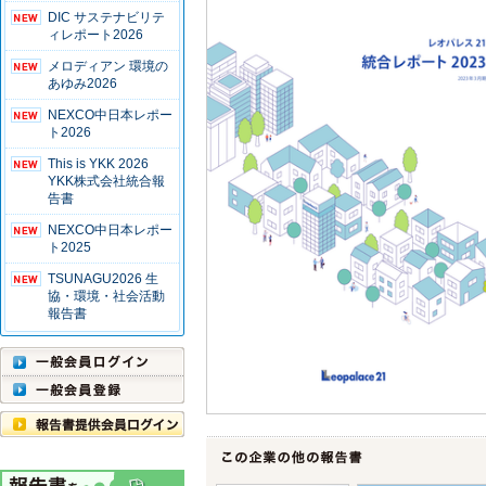
DIC サステナビリテ
ィレポート2026
メロディアン 環境の
あゆみ2026
NEXCO中日本レポー
ト2026
This is YKK 2026
YKK株式会社統合報
告書
NEXCO中日本レポー
ト2025
TSUNAGU2026 生
協・環境・社会活動
報告書