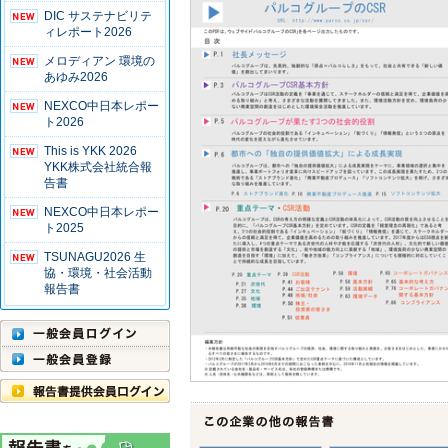
DIC サステナビリテ
ィレポート2026
メロディアン 環境の
あゆみ2026
NEXCO中日本レポー
ト2026
This is YKK 2026
YKK株式会社統合報
告書
NEXCO中日本レポー
ト2025
TSUNAGU2026 生
協・環境・社会活動
報告書