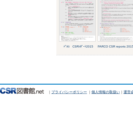
ﾊﾟﾙｺ CSRﾚﾎﾟｰﾄ2015
PARCO CSR reports 201
｜
プライバシーポリシー
｜
個人情報の取扱い
｜
運営