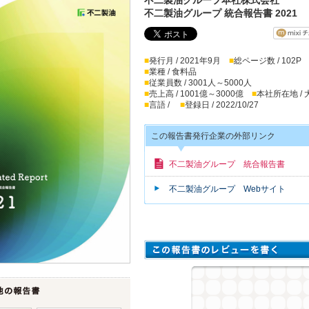
不二製油グループ 統合報告書 2021
■
発行月 / 2021年9月
■
総ページ数 / 102P
■
業種 / 食料品
■
従業員数 / 3001人～5000人
■
売上高 / 1001億～3000億
■
本社所在地 /
■
言語 /
■
登録日 / 2022/10/27
この報告書発行企業の外部リンク
不二製油グループ 統合報告書
不二製油グループ Webサイト