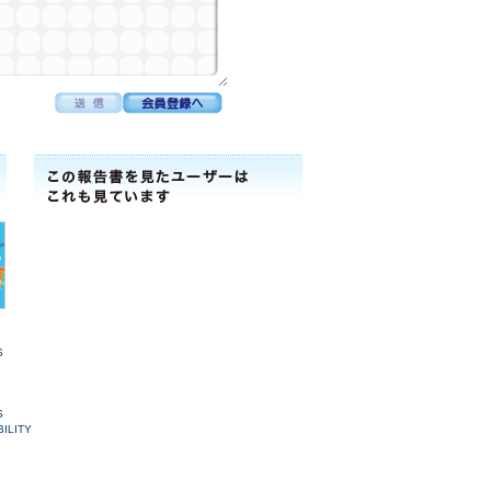
S
S
ILITY