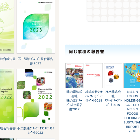
ﾟ 統合報告書
不二製油ｸﾞﾙｰﾌﾟ 統合報告
書 2023
味の素株式
株式会社ﾛｯﾃ
ｱｦﾊﾀ株式会
NISSIN
会社
ﾛｯﾃ ｻｽﾃﾅﾋﾞﾘﾃ
社
FOODS
味の素ｸﾞﾙｰ
ｨﾚﾎﾟｰﾄ2018
ｱｦﾊﾀｸﾞﾙｰﾌﾟﾚ
HOLDING
ﾌﾟ 統合報告
ﾎﾟｰﾄ2015
CO., LTD.
書2017
NISSIN
FOODS
HOLDING
SUSTAINAB
REPORT
ﾟ 統合報告書
不二製油ｸﾞﾙｰﾌﾟ ｻｽﾃﾅﾋﾞﾘﾃｨ
2018
ﾚﾎﾟｰﾄ2022