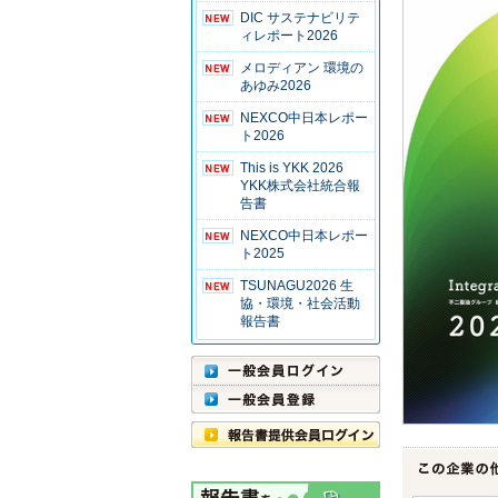
DIC サステナビリテ
ィレポート2026
メロディアン 環境の
あゆみ2026
NEXCO中日本レポー
ト2026
This is YKK 2026
YKK株式会社統合報
告書
NEXCO中日本レポー
ト2025
TSUNAGU2026 生
協・環境・社会活動
報告書