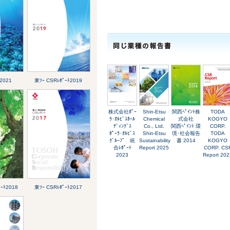
2021
東ｿｰ CSRﾚﾎﾟｰﾄ2019
株式会社ﾎﾟｰ
Shin-Etsu
関西ﾍﾟｲﾝﾄ株
TODA
ﾗ･ｵﾙﾋﾞｽﾎｰﾙ
Chemical
式会社
KOGYO
ﾃﾞｨﾝｸﾞｽ
Co., Ltd.
関西ﾍﾟｲﾝﾄ 環
CORP.
ﾎﾟｰﾗ･ｵﾙﾋﾞｽ
Shin-Etsu
境･社会報告
TODA
ｸﾞﾙｰﾌﾟ 統
Sustainability
書 2014
KOGYO
合ﾚﾎﾟｰﾄ
Report 2025
CORP. CS
2023
Report 202
ｰﾄ2018
東ｿｰ CSRﾚﾎﾟｰﾄ2017