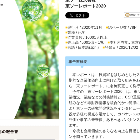
東ソーレポート2020
■
発行月 / 2020年11月
■
総ページ数 / 78P
■
業種 / 化学
■
従業員数 / 10001人以上
■
売上高 / 5001億～1兆
■
本社所在地 / 東京
■
言語 / 日本語(Jpn.)
■
登録日 / 2020/12/02
報告書概要
本レポートは、投資家をはじめとしたス
期的な企業価値向上に向けた取り組みをわ
ら「東ソーレポート」に名称変更して発行
今年の「東ソーレポート2020」は、東
業概況、業績などの財務情報と、CSR重
組みなどの非財務情報を統合的かつ簡潔に
より東ソーの研究開発状況をインタビュー
役が多様な視点を活かして、ガバナンスの
評価や事業の未来像、あるべきガバナンス
ます。
今後も企業価値のさらなる向上を目指し
ンを図っていきます。