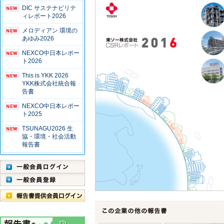
DIC サステナビリテ
ィレポート2026
メロディアン 環境の
あゆみ2026
NEXCO中日本レポー
ト2026
This is YKK 2026
YKK株式会社統合報
告書
NEXCO中日本レポー
ト2025
TSUNAGU2026 生
協・環境・社会活動
報告書