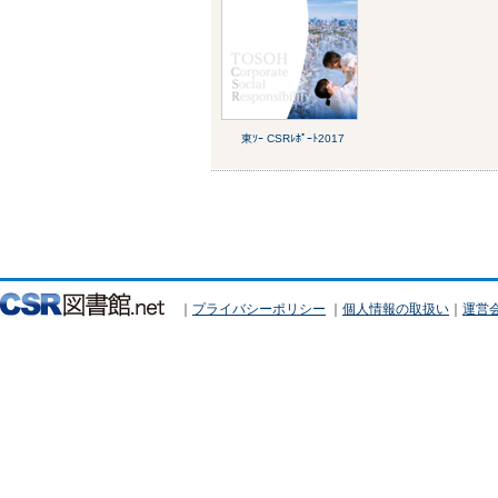
東ｿｰ CSRﾚﾎﾟｰﾄ2017
｜
プライバシーポリシー
｜
個人情報の取扱い
｜
運営