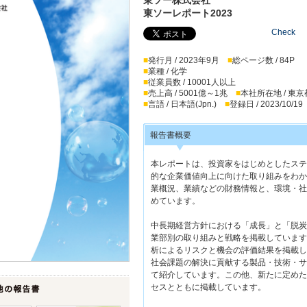
東ソーレポート2023
Check
■
発行月 / 2023年9月
■
総ページ数 / 84P
■
業種 / 化学
■
従業員数 / 10001人以上
■
売上高 / 5001億～1兆
■
本社所在地 / 東京
■
言語 / 日本語(Jpn.)
■
登録日 / 2023/10/19
報告書概要
本レポートは、投資家をはじめとしたステ
的な企業価値向上に向けた取り組みをわか
業概況、業績などの財務情報と、環境・社
めています。
中長期経営方針における「成長」と「脱炭
業部別の取り組みと戦略を掲載しています
析によるリスクと機会の評価結果を掲載し
社会課題の解決に貢献する製品・技術・サ
て紹介しています。この他、新たに定めた
セスとともに掲載しています。