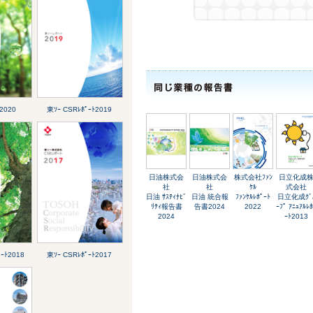
2020
東ｿｰ CSRﾚﾎﾟｰﾄ2019
日油株式会
日油株式会
株式会社ﾌｧﾝ
日立化成
社
社
ｹﾙ
式会社
日油 ｻｽﾃｨﾅﾋﾞ
日油 統合報
ﾌｧﾝｹﾙﾚﾎﾟｰﾄ
日立化成ｸﾞ
ﾘﾃｨ報告書
告書2024
2022
ｰﾌﾟ ｱﾆｭｱﾙﾚ
2024
ｰﾄ2013
ｰﾄ2018
東ｿｰ CSRﾚﾎﾟｰﾄ2017