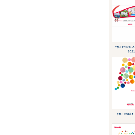
ﾔｸﾙﾄ CSRｺﾐｭﾆ
2021
ﾔｸﾙﾄ CSRﾚﾎﾟ