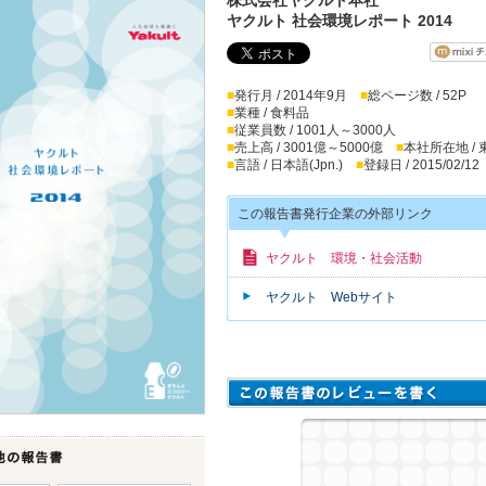
ヤクルト 社会環境レポート 2014
■
発行月 / 2014年9月
■
総ページ数 / 52P
■
業種 / 食料品
■
従業員数 / 1001人～3000人
■
売上高 / 3001億～5000億
■
本社所在地 /
■
言語 / 日本語(Jpn.)
■
登録日 / 2015/02/12
この報告書発行企業の外部リンク
ヤクルト 環境・社会活動
ヤクルト Webサイト