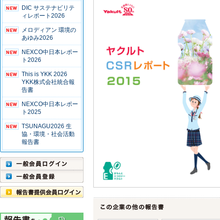
DIC サステナビリテ
ィレポート2026
メロディアン 環境の
あゆみ2026
NEXCO中日本レポー
ト2026
This is YKK 2026
YKK株式会社統合報
告書
NEXCO中日本レポー
ト2025
TSUNAGU2026 生
協・環境・社会活動
報告書