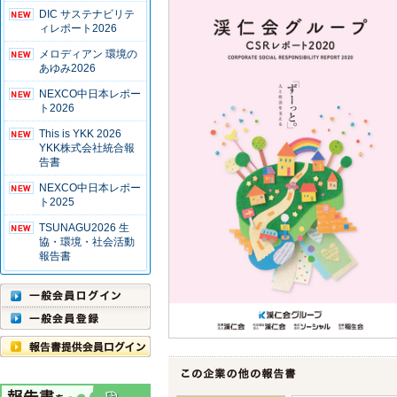
DIC サステナビリテ
ィレポート2026
メロディアン 環境の
あゆみ2026
NEXCO中日本レポー
ト2026
This is YKK 2026
YKK株式会社統合報
告書
NEXCO中日本レポー
ト2025
TSUNAGU2026 生
協・環境・社会活動
報告書