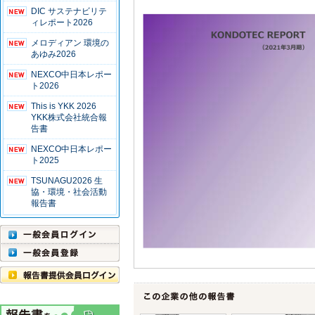
DIC サステナビリテ
ィレポート2026
メロディアン 環境の
あゆみ2026
NEXCO中日本レポー
ト2026
This is YKK 2026
YKK株式会社統合報
告書
NEXCO中日本レポー
ト2025
TSUNAGU2026 生
協・環境・社会活動
報告書