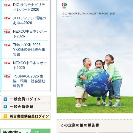
DIC サステナビリテ
ィレポート2026
メロディアン 環境の
あゆみ2026
NEXCO中日本レポー
ト2026
This is YKK 2026
YKK株式会社統合報
告書
NEXCO中日本レポー
ト2025
TSUNAGU2026 生
協・環境・社会活動
報告書