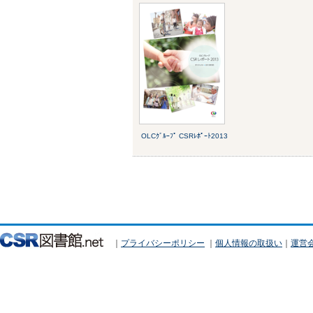
OLCｸﾞﾙｰﾌﾟ CSRﾚﾎﾟｰﾄ2013
｜
プライバシーポリシー
｜
個人情報の取扱い
｜
運営