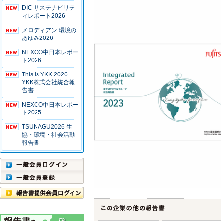
DIC サステナビリテ
ィレポート2026
メロディアン 環境の
あゆみ2026
NEXCO中日本レポー
ト2026
This is YKK 2026
YKK株式会社統合報
告書
NEXCO中日本レポー
ト2025
TSUNAGU2026 生
協・環境・社会活動
報告書