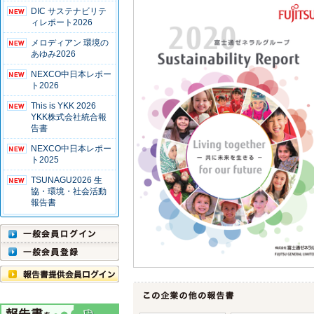
DIC サステナビリテ
ィレポート2026
メロディアン 環境の
あゆみ2026
NEXCO中日本レポー
ト2026
This is YKK 2026
YKK株式会社統合報
告書
NEXCO中日本レポー
ト2025
TSUNAGU2026 生
協・環境・社会活動
報告書