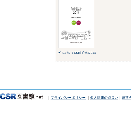
ﾃﾞｨﾉｽ･ｾｼｰﾙ CSRﾄﾋﾟｯｸｽ2014
｜
プライバシーポリシー
｜
個人情報の取扱い
｜
運営