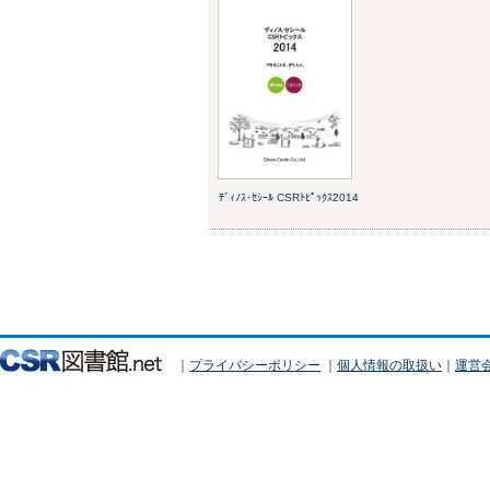
ﾃﾞｨﾉｽ･ｾｼｰﾙ CSRﾄﾋﾟｯｸｽ2014
｜
プライバシーポリシー
｜
個人情報の取扱い
｜
運営